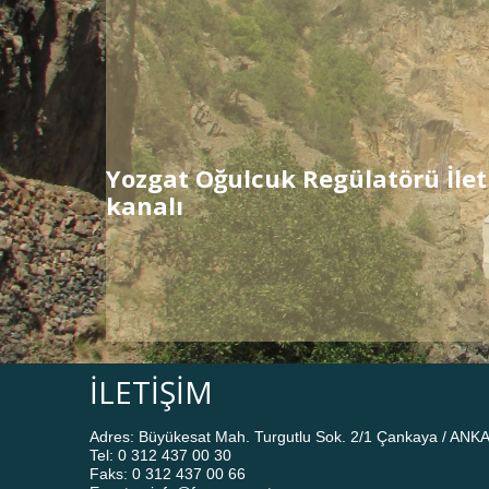
Yozgat Oğulcuk Regülatörü İle
kanalı
İLETİŞİM
Adres: Büyükesat Mah. Turgutlu Sok. 2/1 Çankaya / ANK
Tel: 0 312 437 00 30
Faks: 0 312 437 00 66